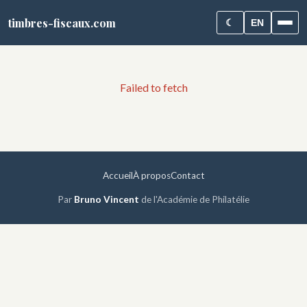
timbres-fiscaux.com
☾
EN
Failed to fetch
Accueil
À propos
Contact
Par
Bruno Vincent
de l'Académie de Philatélie