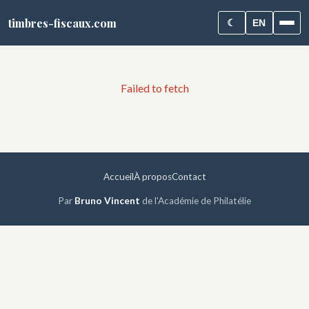
timbres-fiscaux.com
☾
EN
Failed to fetch
Accueil
À propos
Contact
Par
Bruno Vincent
de l'Académie de Philatélie