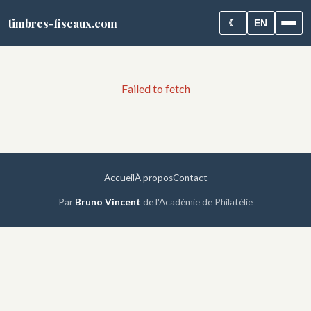
timbres-fiscaux.com
☾
EN
Failed to fetch
Accueil
À propos
Contact
Par
Bruno Vincent
de l'Académie de Philatélie